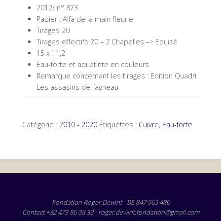
2012/ n° 873
Papier : Alfa de la main fleurie
Tirages 20
Tirages effectifs 20 – 2 Chapelles –> Epuisé
15 x 11,2
Eau-forte et aquatinte en couleurs
Remarque concernant les tirages : Edition Quadri
Les assasins de l’agneau
Catégorie :
2010 - 2020
Étiquettes :
Cuivre
,
Eau-forte
Fondation Roger Dewint - BE 847 965 486
Contact +32 473 86 38 33 - roger.dewint.fondation@gmail.com