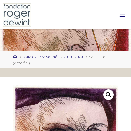
Skip
to
content
Home
Catalogue raisonné
2010 - 2020
Sans titre
(Arnolfini)