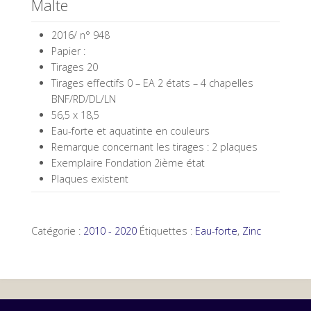
Malte
2016/ n° 948
Papier :
Tirages 20
Tirages effectifs 0 – EA 2 états – 4 chapelles
BNF/RD/DL/LN
56,5 x 18,5
Eau-forte et aquatinte en couleurs
Remarque concernant les tirages : 2 plaques
Exemplaire Fondation 2ième état
Plaques existent
Catégorie :
2010 - 2020
Étiquettes :
Eau-forte
,
Zinc