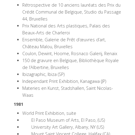
Rétrospective de 10 anciens lauréats des Prix du
Crédit Communal de Belgique, Studio du Passage
44, Bruxelles
Prix National des Arts plastiques, Palais des
Beaux-Arts de Charleroi
Ensemble, Galerie de Prêt d’œuvres d’art,
Château Malou, Bruxelles
Coulon, Dewint, Hoorne, Rosnaco Galerij, Renaix
150 de gravure en Belgique, Bibliothèque Royale
de l’Albertine, Bruxelles
Ibizagraphic, Ibiza (SP)
Independant Print Exhibition, Kanagawa (JP)
Materies en Kunst, Stadshallen, Saint Nicolas-
Waas
1981
World Print Exhibition, suite
El Paso Museum of Arts, El Paso, (US)
University Art Gallery, Albany, NY (US)
Mount Saint Vincent College, Halifax (CA)