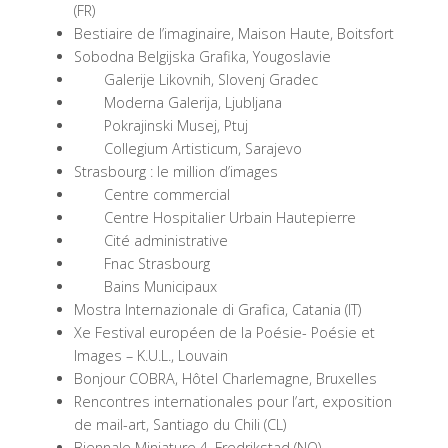
(FR)
Bestiaire de l’imaginaire, Maison Haute, Boitsfort
Sobodna Belgijska Grafika, Yougoslavie
Galerije Likovnih, Slovenj Gradec
Moderna Galerija, Ljubljana
Pokrajinski Musej, Ptuj
Collegium Artisticum, Sarajevo
Strasbourg : le million d’images
Centre commercial
Centre Hospitalier Urbain Hautepierre
Cité administrative
Fnac Strasbourg
Bains Municipaux
Mostra Internazionale di Grafica, Catania (IT)
Xe Festival européen de la Poésie- Poésie et
Images – K.U.L., Louvain
Bonjour COBRA, Hôtel Charlemagne, Bruxelles
Rencontres internationales pour l’art, exposition
de mail-art, Santiago du Chili (CL)
Biennale Miniature 4, Fredrikstad (NO)