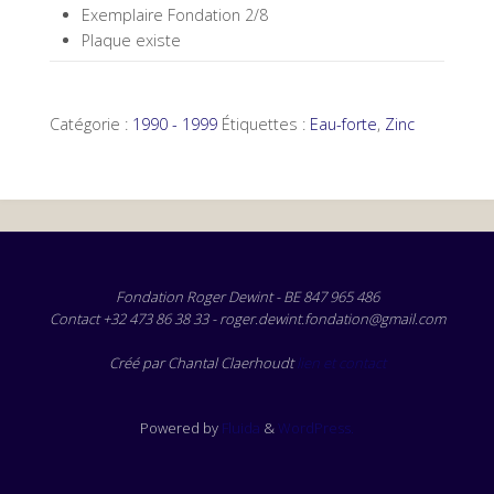
Exemplaire Fondation 2/8
Plaque existe
Catégorie :
1990 - 1999
Étiquettes :
Eau-forte
,
Zinc
Fondation Roger Dewint - BE 847 965 486
Contact +32 473 86 38 33 - roger.dewint.fondation@gmail.com
Créé par Chantal Claerhoudt
lien et contact
Powered by
Fluida
&
WordPress.