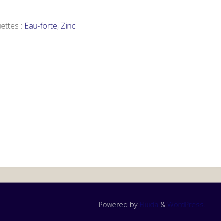
uettes :
Eau-forte
,
Zinc
Powered by
Fluida
&
WordPress.