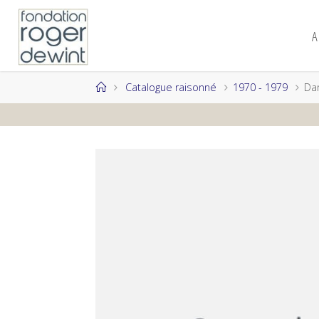
Skip
to
A
content
Home
Catalogue raisonné
1970 - 1979
Da