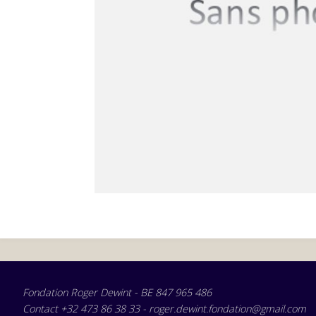
Fondation Roger Dewint - BE 847 965 486
Contact +32 473 86 38 33 - roger.dewint.fondation@gmail.com