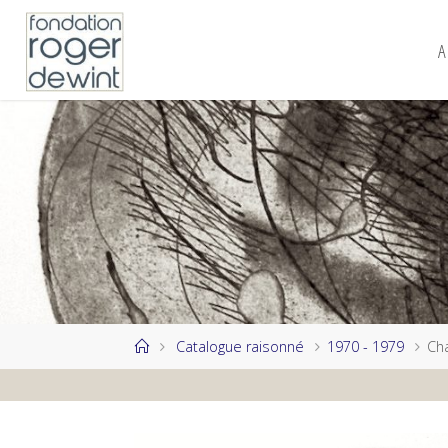
Skip
to
A
content
Home
Catalogue raisonné
1970 - 1979
Ch