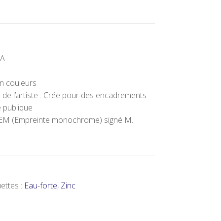
EA
en couleurs
de l’artiste : Crée pour des encadrements
 publique
 EM (Empreinte monochrome) signé M.
uettes :
Eau-forte
,
Zinc